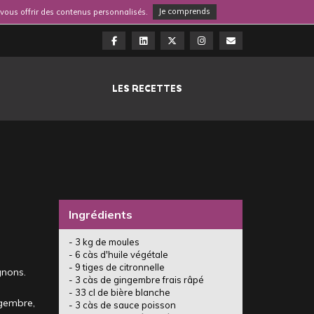
e vous offrir des contenus personnalisés.
Je comprends
LES RECETTES
Ingrédients
- 3 kg de moules
- 6 càs d'huile végétale
- 9 tiges de citronnelle
gnons.
- 3 càs de gingembre frais râpé
- 33 cl de bière blanche
ingembre,
- 3 càs de sauce poisson