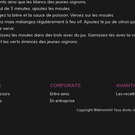
nts ainsi que les blancs des jeunes oignons.
ut de 3 minutes, ajoutez les moules.
ez la bière et la sauce de poisson. Versez sur les moules.
z mais mélangez régulièrement à feu vif. Ajoutez le jus de citron ju
 servir.
issez les moules dans des bols avec du jus. Garnissez-les avec la c
et les verts émincés des jeunes oignons.
S
CORPORATE
AVANT
 cours
Entre amis
Les recet
s
En entreprise
Copyright ©Mmmmh! Tous droits r