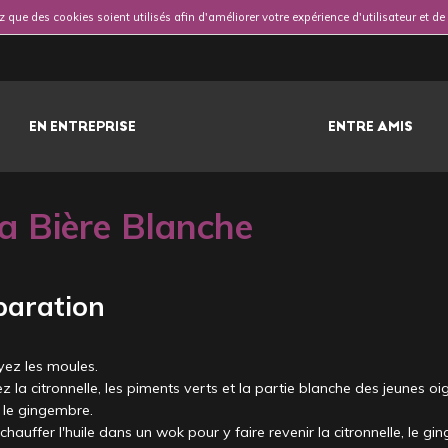
 que des cookies soient utilisés afin d'améliorer votre expérience d'utilisateur et d
EN ENTREPRISE
ENTRE AMIS
a Bière Blanche
paration
yez les moules.
z la citronnelle, les piments verts et la partie blanche des jeunes oi
 le gingembre.
 chauffer l'huile dans un wok pour y faire revenir la citronnelle, le g