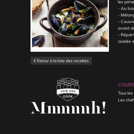
les pime
- Au bo
- Mélang
- Couvre
avant de
- Répart
ciselée 
Retour à la liste des recettes
COUR
Tous les
Les chef