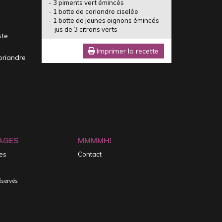
- 3 piments vert émincés
- 1 botte de coriandre ciselée
- 1 botte de jeunes oignons émincés
- jus de 3 citrons verts
ste
Imprimer la recette
oriandre
AGES
MMMMH!
tes
Contact
éservés