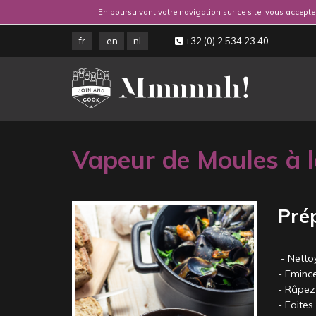
En poursuivant votre navigation sur ce site, vous acceptez
fr
en
nl
+32 (0) 2 534 23 40
Vapeur de Moules à l
Pré
- Netto
- Emince
- Râpez
- Faites