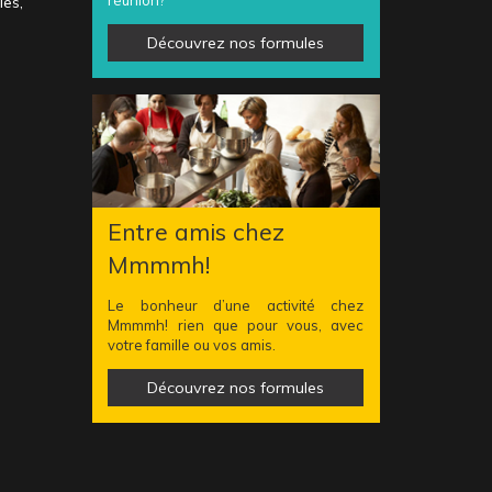
les,
Découvrez nos formules
Entre amis chez
Mmmmh!
Le bonheur d’une activité chez
Mmmmh! rien que pour vous, avec
votre famille ou vos amis.
Découvrez nos formules