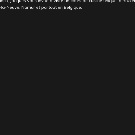
ch, Jacques vous invite à vivre un cours de cuisine unique, à Bruxel
-la-Neuve, Namur et partout en Belgique.