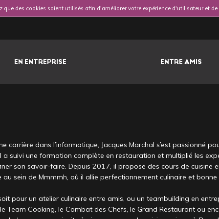
 que des cookies soient utilisés afin d'améliorer votre expérience d'utilisateur et d
EN ENTREPRISE
ENTRE AMIS
e carrière dans l’informatique, Jacques Marchal s’est passionné pou
 Il a suivi une formation complète en restauration et multiplié les ex
iner son savoir-faire. Depuis 2017, il propose des cours de cuisine 
e au sein de Mmmmh, où il allie perfectionnement culinaire et bonne
oit pour un atelier culinaire entre amis, ou un teambuilding en entre
e Team Cooking, le Combat des Chefs, le Grand Restaurant ou enc