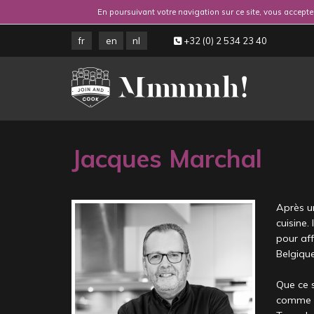
En poursuivant votre navigation sur ce site, vous acceptez
fr
en
nl
+32 (0) 2 534 23 40
Jacques Marchal
Après un
cuisine.
pour aff
Belgiqu
Que ce s
comme l