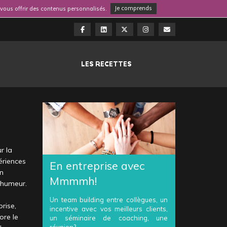
e vous offrir des contenus personnalisés.
Je comprends
LES RECETTES
r la
périences
En entreprise avec
en
Mmmmh!
 humeur.
Un team building entre collègues, un
prise,
incentive avec vos meilleurs clients,
ore le
un séminaire de coaching, une
réunion?