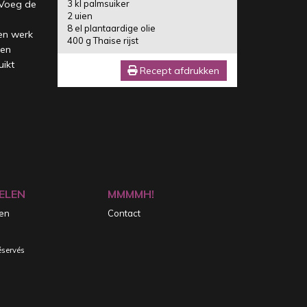
. Voeg de
3 kl palmsuiker
2 uien
8 el plantaardige olie
 en werk
400 g Thaise rijst
een
uikt
Recept afdrukken
ELEN
MMMMH!
ten
Contact
éservés