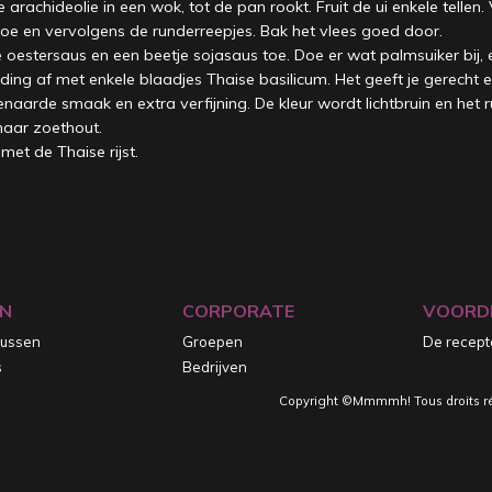
e arachideolie in een wok, tot de pan rookt. Fruit de ui enkele tellen
toe en vervolgens de runderreepjes. Bak het vlees goed door.
 oestersaus en een beetje sojasaus toe. Doe er wat palmsuiker bij,
ding af met enkele blaadjes Thaise basilicum. Het geeft je gerecht 
aarde smaak en extra verfijning. De kleur wordt lichtbruin en het r
 naar zoethout.
met de Thaise rijst.
N
CORPORATE
VOORD
sussen
Groepen
De recep
s
Bedrijven
Copyright ©Mmmmh! Tous droits r