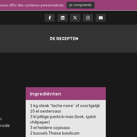
e vous offrir des contenus personnalisés.
Je comprends
DE RECEPTEN
Ingrediënten
1 kg steak “tache noire” of soortgelijk
10 el oestersaus
3 kl pittige pasta ki mao (look, sjalot,
n.
chilipeper)
 rode
3 el heldere sojasaus
2 bussels Thaise basilicum