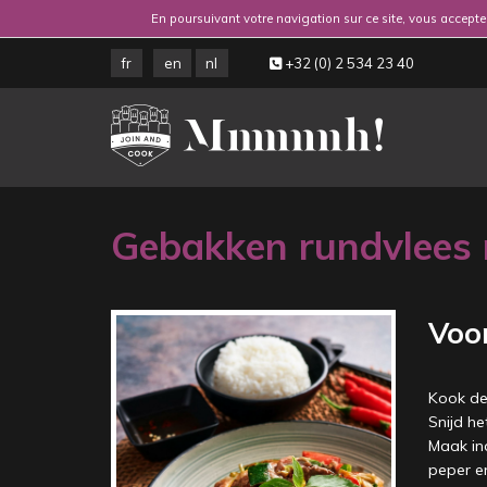
En poursuivant votre navigation sur ce site, vous acceptez
fr
en
nl
+32 (0) 2 534 23 40
Gebakken rundvlees 
Voo
Kook de 
Snijd he
Maak ind
peper en