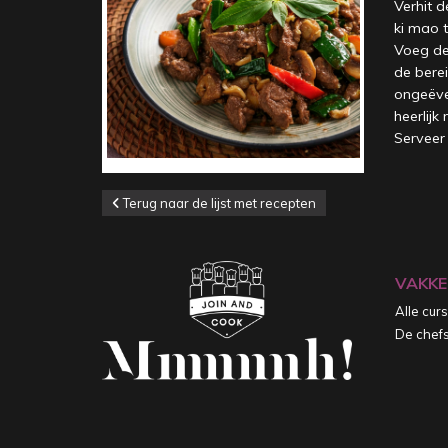
Verhit d
ki mao 
Voeg de
de berei
ongeëven
heerlijk
Serveer 
Terug naar de lijst met recepten
VAKKE
Alle cur
De chef