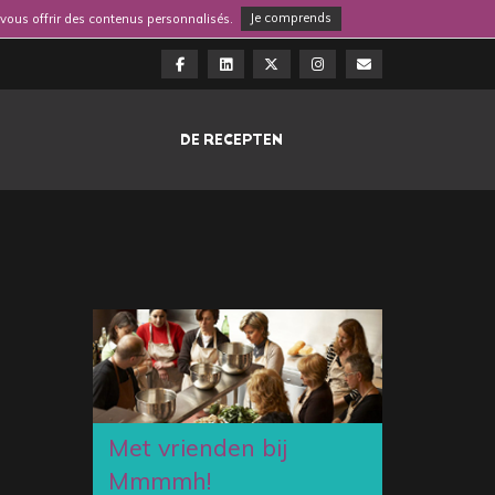
e vous offrir des contenus personnalisés.
Je comprends
DE RECEPTEN
Met vrienden bij
Mmmmh!