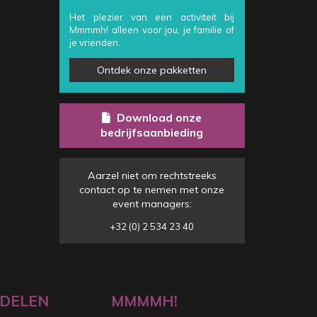
Het plezier van een activiteit bij
Mmmmh! alleen voor jou, je familie of
je vrienden.
Ontdek onze pakketten
Download onze
bedrijfsaanbieding
Aarzel niet om rechtstreeks
contact op te nemen met onze
event managers:
+32 (0) 2 534 23 40
DELEN
MMMMH!